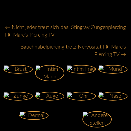
POSTS
← Nicht jeder traut sich das: Stingray Zungenpiercing
I💉 Marc’s Piercing TV
NAVIGATION
Bauchnabelpiercing trotz Nervosität I💉 Marc’s
Piercing TV →
Brust
Intim Frau
Mund
Intim Mann
Zunge
Auge
Ohr
Nase
Dermal