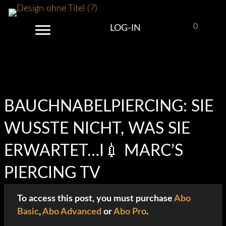
0
LOG-IN
Log-In
BAUCHNABELPIERCING: SIE
WUSSTE NICHT, WAS SIE
ERWARTET…I💉 MARC’S
PIERCING TV
To access this post, you must purchase
Abo
Basic
,
Abo Advanced
or
Abo Pro
.