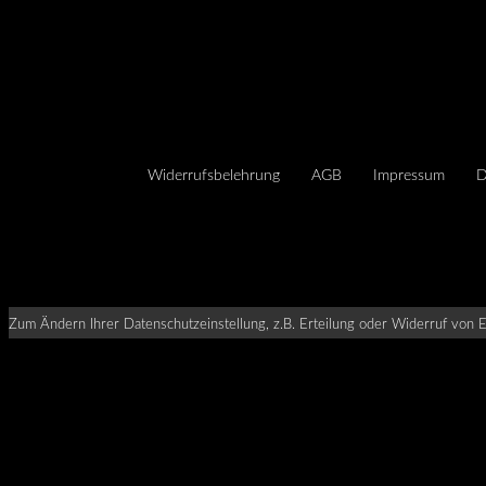
Widerrufsbelehrung
AGB
Impressum
D
Zum Ändern Ihrer Datenschutzeinstellung, z.B. Erteilung oder Widerruf von Ei