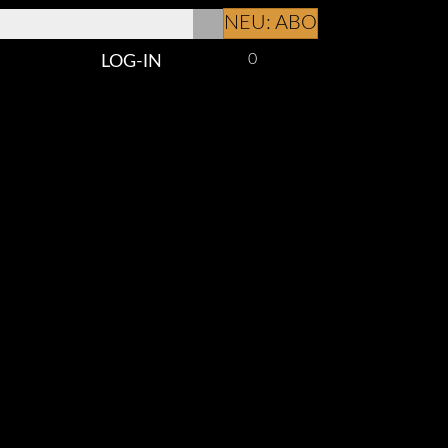
NEU: ABO
0
LOG-IN
Log-In