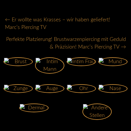
POSTS
← Er wollte was Krasses – wir haben geliefert!
Marc’s Piercing TV
NAVIGATION
Perfekte Platzierung! Brustwarzenpiercing mit Geduld
& Präzision! Marc’s Piercing TV →
Brust
Intim Frau
Mund
Intim Mann
Zunge
Auge
Ohr
Nase
Dermal
Andere